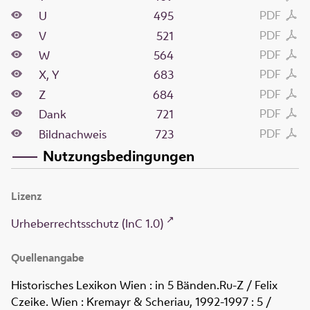
PDF
U
495
PDF
V
521
PDF
W
564
PDF
X, Y
683
PDF
Z
684
PDF
Dank
721
PDF
Bildnachweis
723
Nutzungsbedingungen
Lizenz
Urheberrechtsschutz (InC 1.0)
Quellenangabe
Historisches Lexikon Wien : in 5 Bänden
.
Ru-Z
/ Felix
Czeike
.
Wien : Kremayr & Scheriau, 1992-1997
:
5 /