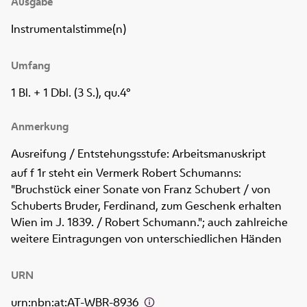
Ausgabe
Instrumentalstimme(n)
Umfang
1 Bl. + 1 Dbl. (3 S.), qu.4°
Anmerkung
Ausreifung / Entstehungsstufe: Arbeitsmanuskript
auf f 1r steht ein Vermerk Robert Schumanns:
"Bruchstück einer Sonate von Franz Schubert / von
Schuberts Bruder, Ferdinand, zum Geschenk erhalten
Wien im J. 1839. / Robert Schumann."; auch zahlreiche
weitere Eintragungen von unterschiedlichen Händen
URN
urn:nbn:at:AT-WBR-8936