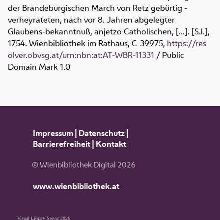
der Brandeburgischen March von Retz gebürtig -
verheyrateten, nach vor 8. Jahren abgelegter
Glaubens-bekanntnuß, anjetzo Catholischen, [...]. [S.l.],
1754. Wienbibliothek im Rathaus,
C-39975
,
https://res
olver.obvsg.at/urn:nbn:at:AT-WBR-11331
/ Public
Domain Mark 1.0
Impressum
|
Datenschutz
|
Barrierefreiheit
|
Kontakt
© Wienbibliothek Digital 2026
www.wienbibliothek.at
Visual Library Server 2026