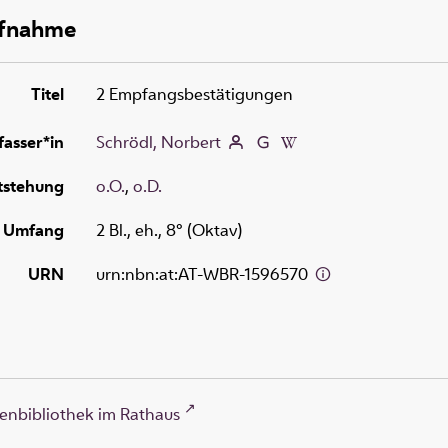
ufnahme
Titel
2 Empfangsbestätigungen
fasser*in
Schrödl, Norbert
tstehung
o.O.
,
o.D.
Umfang
2 Bl., eh., 8° (Oktav)
URN
urn:nbn:at:AT-WBR-1596570
enbibliothek im Rathaus