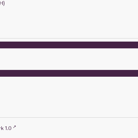
H)
k 1.0