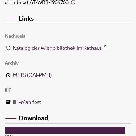
urn:nbn:at:AT-WBR-1954763
Links
Nachweis
Katalog der Wienbibliothek im Rathaus
Archiv
METS (OAI-PMH)
IIIF
IIIF-Manifest
Download