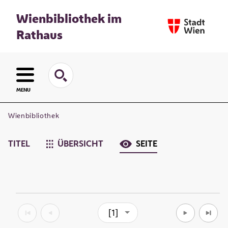
Wienbibliothek im
Rathaus
MENU
Wienbibliothek
TITEL
ÜBERSICHT
SEITE
[1]