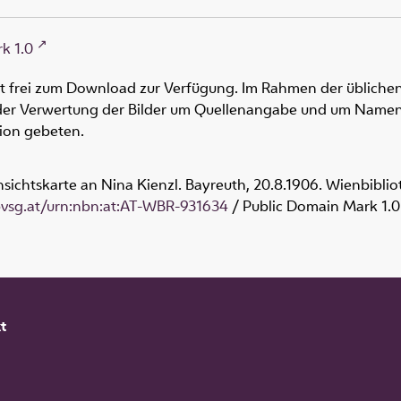
k 1.0
ht frei zum Download zur Verfügung. Im Rahmen der üblichen
oder Verwertung der Bilder um Quellenangabe und um Namen
tion gebeten.
nsichtskarte an Nina Kienzl. Bayreuth, 20.8.1906. Wienbibli
obvsg.at/urn:nbn:at:AT-WBR-931634
/ Public Domain Mark 1.0
t