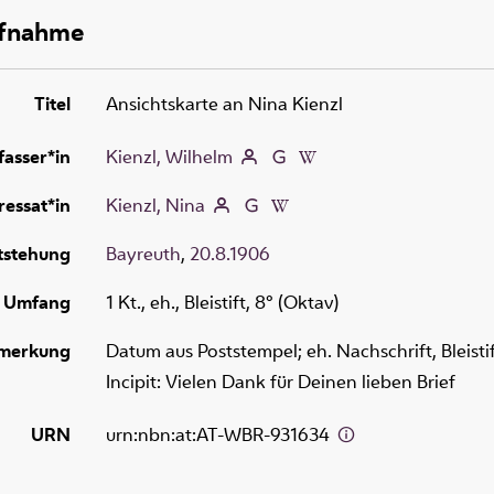
ufnahme
Titel
Ansichtskarte an Nina Kienzl
fasser*in
Kienzl, Wilhelm
essat*in
Kienzl, Nina
tstehung
Bayreuth
,
20.8.1906
Umfang
1 Kt., eh., Bleistift, 8° (Oktav)
merkung
Datum aus Poststempel; eh. Nachschrift, Bleisti
Incipit: Vielen Dank für Deinen lieben Brief
URN
urn:nbn:at:AT-WBR-931634