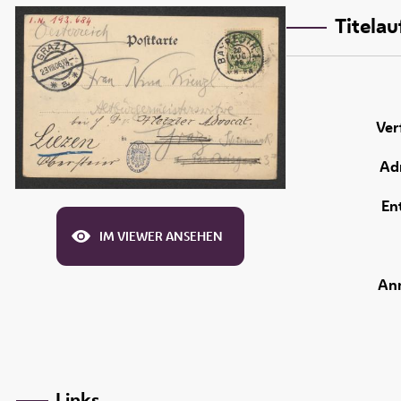
Titela
Ver
Adr
En
IM VIEWER ANSEHEN
An
Links