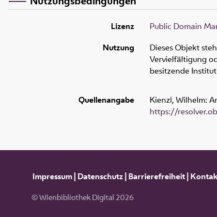
Nutzungsbedingungen
Lizenz
Public Domain Mar
Nutzung
Dieses Objekt ste
Vervielfältigung 
besitzende Institu
Quellenangabe
Kienzl, Wilhelm: A
https://resolver.
Impressum
|
Datenschutz
|
Barrierefreiheit
|
Kontak
© Wienbibliothek Digital 2026