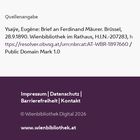
Quellenangabe
Ysaÿe, Eugène: Brief an Ferdinand Mäurer. Brüssel,
28.9.1890. Wienbibliothek im Rathaus,
H.I.N.-207283
,
h
ttps://resolver.obvsg.at/urn:nbn:at:AT-WBR-1897660
/
Public Domain Mark 1.0
Impressum
|
Datenschutz
|
Barrierefreiheit
|
Kontakt
© Wienbibliothek Digital 2026
www.wienbibliothek.at