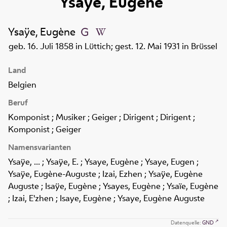
Ysaÿe, Eugène
Ysaÿe, Eugène
geb. 16. Juli 1858 in Lüttich; gest. 12. Mai 1931 in Brüssel
Land
Belgien
Beruf
Komponist ; Musiker ; Geiger ; Dirigent ; Dirigent ;
Komponist ; Geiger
Namensvarianten
Ysaÿe, ... ; Ysaÿe, E. ; Ysaye, Eugène ; Ysaye, Eugen ;
Ysaÿe, Eugène-Auguste ; Izai, Ezhen ; Ysaÿe, Eugène
Auguste ; Isaÿe, Eugène ; Ysayes, Eugène ; Ysaïe, Eugène
; Izai, E'zhen ; Isaye, Eugène ; Ysaye, Eugène Auguste
Datenquelle:
GND