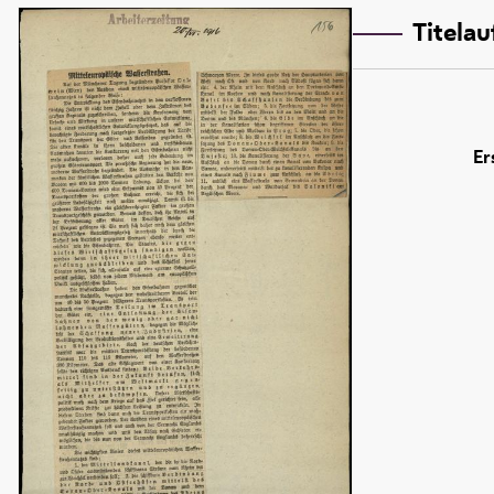
Titela
Er