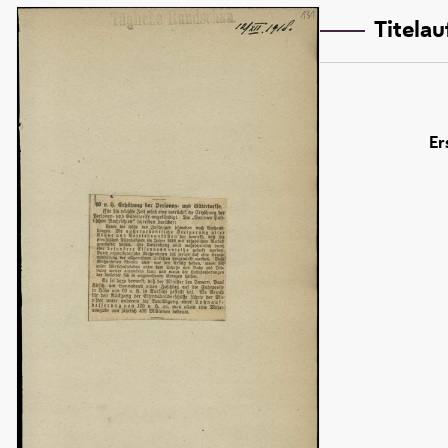
Titela
Er