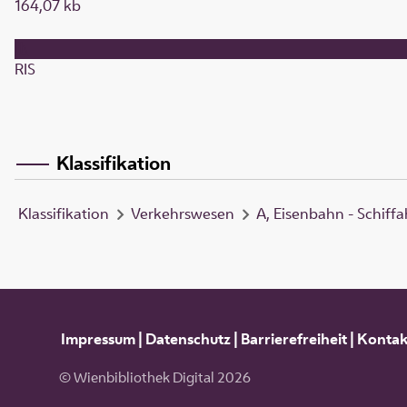
164,07 kb
RIS
Klassifikation
Klassifikation
Verkehrswesen
A, Eisenbahn - Schiffa
Impressum
|
Datenschutz
|
Barrierefreiheit
|
Kontak
© Wienbibliothek Digital 2026