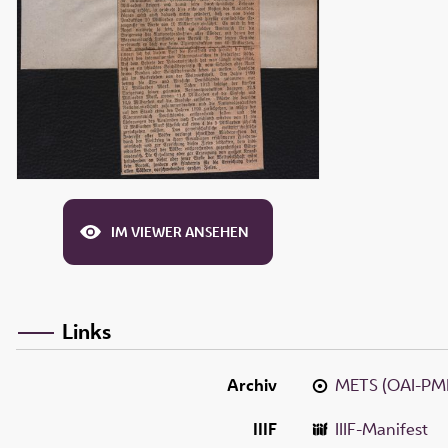
IM VIEWER ANSEHEN
Links
Archiv
METS (OAI-PM
IIIF
IIIF-Manifest