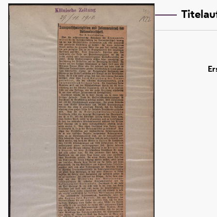
Titela
Er