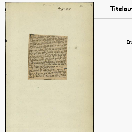
Titela
Er