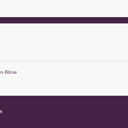
en-Börse
t