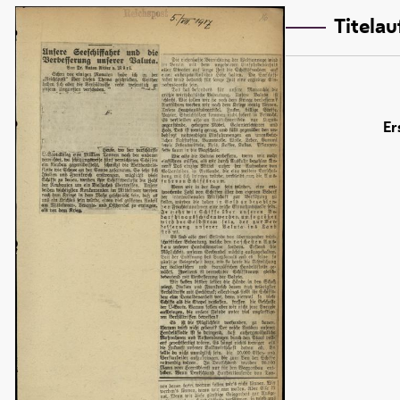
Titela
Er