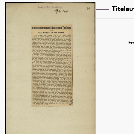
Titela
Er