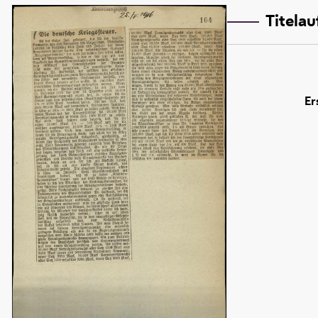
Titela
Er