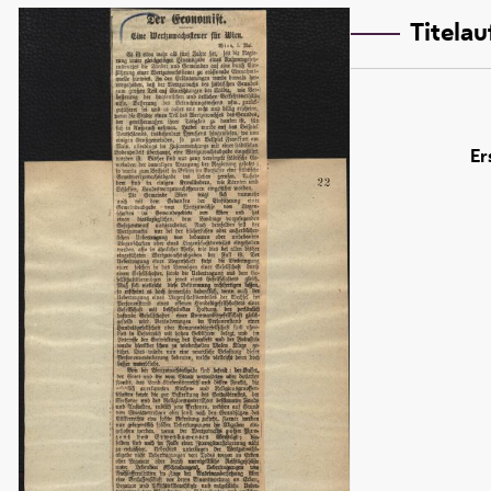
Titela
Er