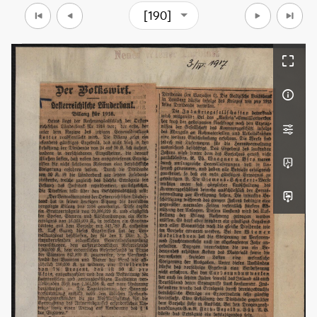
[190]