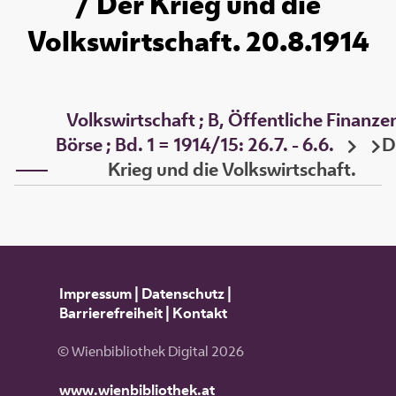
/ Der Krieg und die
Volkswirtschaft. 20.8.1914
Volkswirtschaft ; B, Öffentliche Finanze
Börse ; Bd. 1 = 1914/15: 26.7. - 6.6.
D
Krieg und die Volkswirtschaft.
Impressum
|
Datenschutz
|
Barrierefreiheit
|
Kontakt
© Wienbibliothek Digital 2026
www.wienbibliothek.at