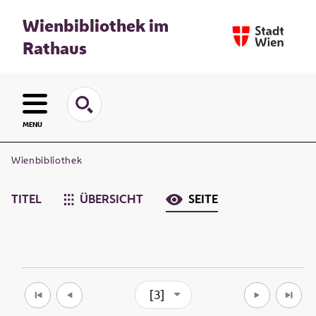
Wienbibliothek im
Rathaus
MENU
Wienbibliothek
TITEL
ÜBERSICHT
SEITE
[3]