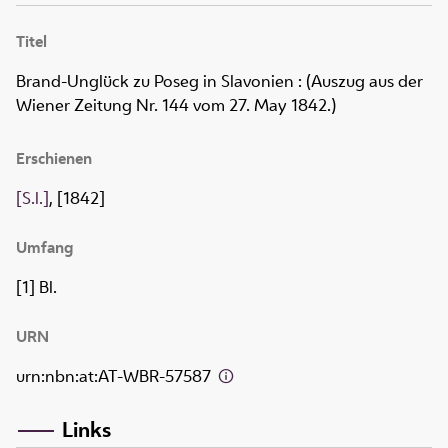
Titel
Brand-Unglück zu Poseg in Slavonien
:
(Auszug aus der
Wiener Zeitung Nr. 144 vom 27. May 1842.)
Erschienen
[S.l.]
, [1842]
Umfang
[1] Bl.
URN
urn:nbn:at:AT-WBR-57587
Links