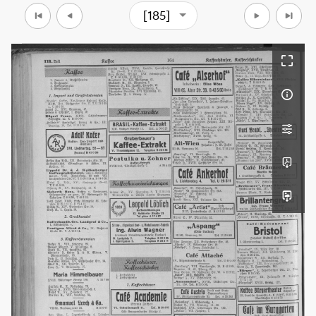
[185]