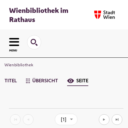
Wienbibliothek im
Rathaus
MENU
Wienbibliothek
TITEL
ÜBERSICHT
SEITE
[1]