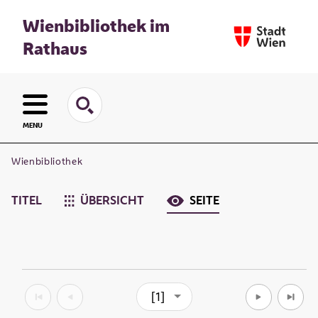
Wienbibliothek im
Rathaus
MENU
Wienbibliothek
TITEL
ÜBERSICHT
SEITE
[1]