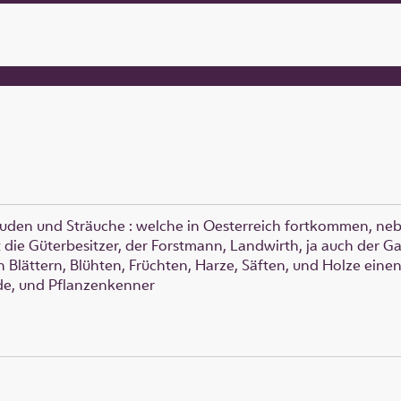
auden und Sträuche
:
welche in Oesterreich fortkommen, neb
ie Güterbesitzer, der Forstmann, Landwirth, ja auch der Gar
n Blättern, Blühten, Früchten, Harze, Säften, und Holze ein
nde, und Pflanzenkenner