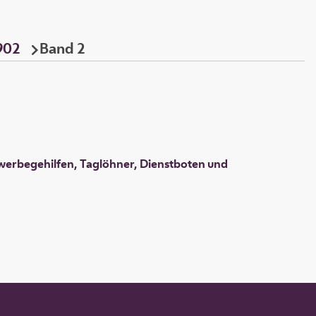
902
Band 2
ewerbegehilfen, Taglöhner, Dienstboten und