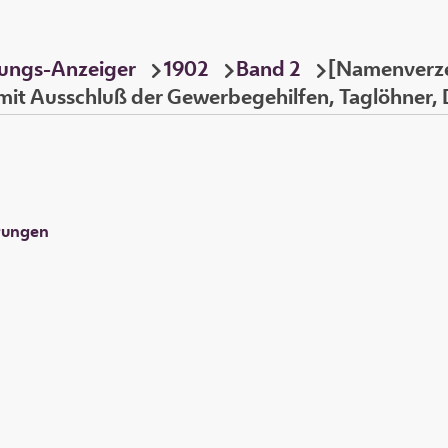
ungs-Anzeiger
1902
Band 2
[Namenverzei
 (mit Ausschluß der Gewerbegehilfen, Taglöhner,
rungen