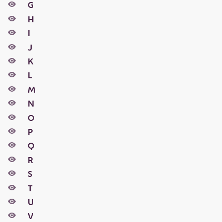
G
H
I
J
K
L
M
N
O
P
Q
R
S
T
U
V