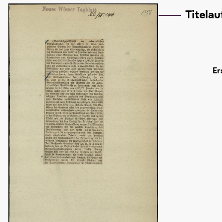
Titela
Er