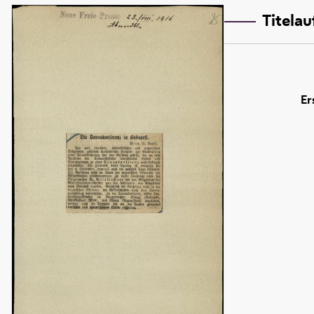
Titela
Er