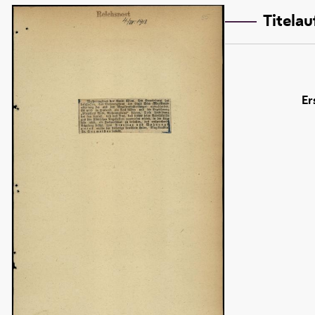
Titela
Er