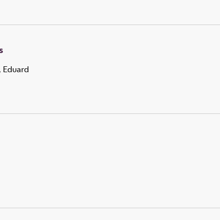
s
, Eduard