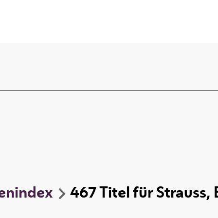
enindex
467
Titel
für
Strauss,