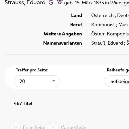
Strauss, Eduard
geb. 15. März 1835 in Wien; g
Land
Österreich ; Deut
Beruf
Komponist ; Musik
Weitere Angaben
Österr. Komponis
Namensvarianten
Strauß, Eduard ; Š
Treffer pro Seite:
Reihenfolg
20
aufstei
467
Titel
Erste Seite
Vorige Seite