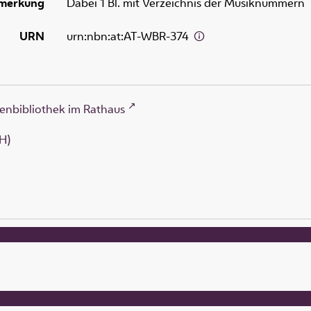
merkung
Dabei 1 Bl. mit Verzeichnis der Musiknummern
URN
urn:nbn:at:AT-WBR-374
enbibliothek im Rathaus
H)