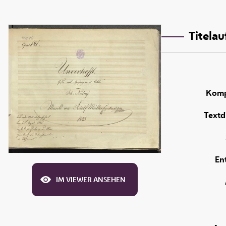
Titela
Komp
Textd
En
IM VIEWER ANSEHEN