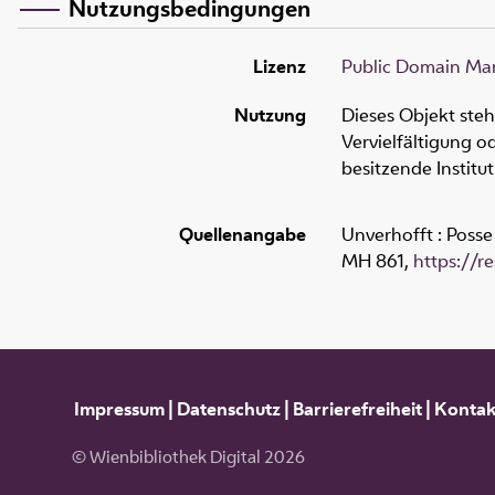
Nutzungsbedingungen
Lizenz
Public Domain Mar
Nutzung
Dieses Objekt ste
Vervielfältigung 
besitzende Institu
Quellenangabe
Unverhofft : Posse
MH 861
,
https://r
Impressum
|
Datenschutz
|
Barrierefreiheit
|
Kontak
© Wienbibliothek Digital 2026