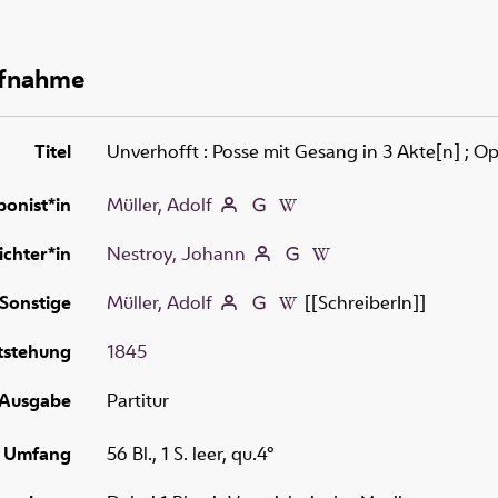
ufnahme
Titel
Unverhofft
:
Posse mit Gesang in 3 Akte[n] ; Op
onist*in
Müller, Adolf
ichter*in
Nestroy, Johann
Sonstige
Müller, Adolf
[[SchreiberIn]]
tstehung
1845
Ausgabe
Partitur
Umfang
56 Bl., 1 S. leer, qu.4°