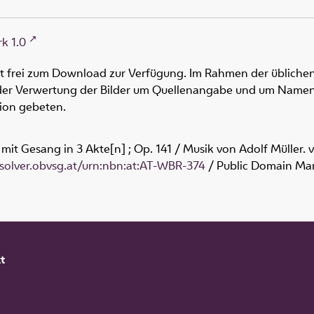
k 1.0
ht frei zum Download zur Verfügung. Im Rahmen der üblichen
oder Verwertung der Bilder um Quellenangabe und um Namen
tion gebeten.
 mit Gesang in 3 Akte[n] ; Op. 141 / Musik von Adolf Müller.
esolver.obvsg.at/urn:nbn:at:AT-WBR-374
/ Public Domain Mar
t