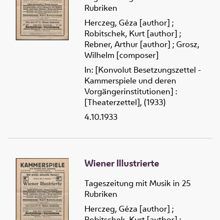
Rubriken
Herczeg, Géza [author]
;
Robitschek, Kurt [author]
;
Rebner, Arthur [author]
;
Grosz,
Wilhelm [composer]
In: [Konvolut Besetzungszettel -
Kammerspiele und deren
Vorgängerinstitutionen] :
[Theaterzettel], (1933)
4.10.1933
Wiener Illustrierte
Tageszeitung mit Musik in 25
Rubriken
Herczeg, Géza [author]
;
Robitschek, Kurt [author]
;