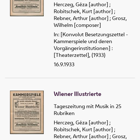
Herczeg, Géza [author]
;
Robitschek, Kurt [author]
;
Rebner, Arthur [author]
;
Grosz,
Wilhelm [composer]
In: [Konvolut Besetzungszettel -
Kammerspiele und deren
Vorgängerinstitutionen] :
[Theaterzettel], (1933)
16.9.1933
Wiener Illustrierte
Tageszeitung mit Musik in 25
Rubriken
Herczeg, Géza [author]
;
Robitschek, Kurt [author]
;
Rebner, Arthur [author]
;
Grosz,