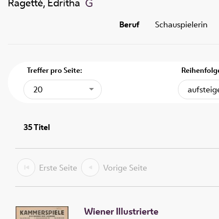
Ragetté, Edritha
Beruf
Schauspielerin
Treffer pro Seite:
Reihenfolg
20
aufstei
35
Titel
Erste Seite
Vorige Seite
Wiener Illustrierte