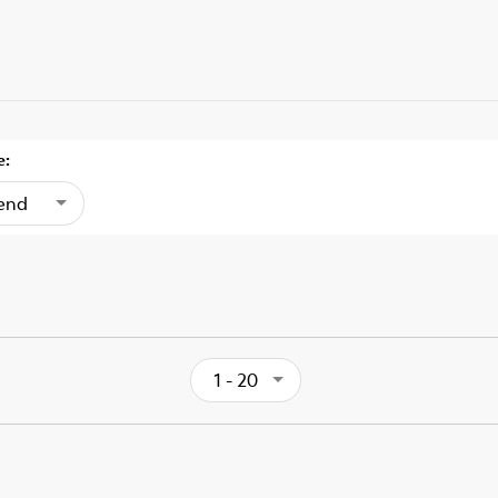
e:
gend
1 - 20