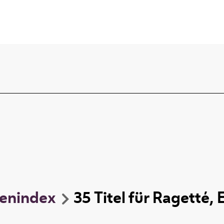
enindex
35
Titel
für
Ragetté, 