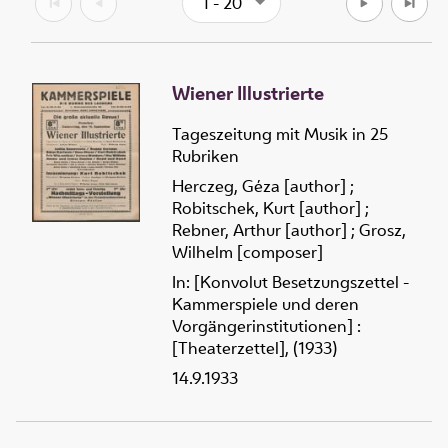
1 - 20
Wiener Illustrierte
Tageszeitung mit Musik in 25
Rubriken
Herczeg, Géza [author]
;
Robitschek, Kurt [author]
;
Rebner, Arthur [author]
;
Grosz,
Wilhelm [composer]
In: [Konvolut Besetzungszettel -
Kammerspiele und deren
Vorgängerinstitutionen] :
[Theaterzettel], (1933)
14.9.1933