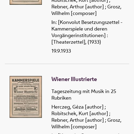
Robitschek, Kurt [author]
;
Rebner, Arthur [author]
;
Grosz,
Wilhelm [composer]
In: [Konvolut Besetzungszettel -
Kammerspiele und deren
Vorgängerinstitutionen] :
[Theaterzettel], (1933)
19.9.1933
Wiener Illustrierte
Tageszeitung mit Musik in 25
Rubriken
Herczeg, Géza [author]
;
Robitschek, Kurt [author]
;
Rebner, Arthur [author]
;
Grosz,
Wilhelm [composer]