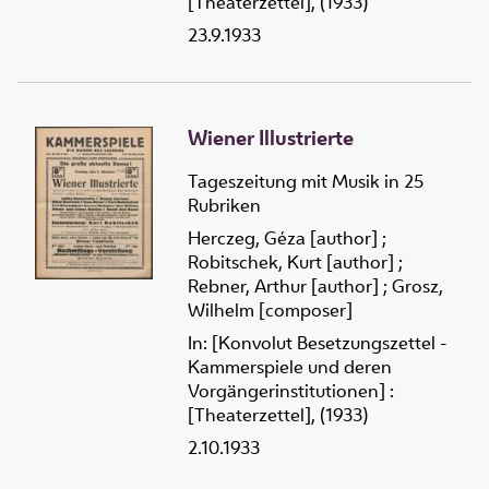
[Theaterzettel], (1933)
23.9.1933
Wiener Illustrierte
Tageszeitung mit Musik in 25
Rubriken
Herczeg, Géza [author]
;
Robitschek, Kurt [author]
;
Rebner, Arthur [author]
;
Grosz,
Wilhelm [composer]
In: [Konvolut Besetzungszettel -
Kammerspiele und deren
Vorgängerinstitutionen] :
[Theaterzettel], (1933)
2.10.1933