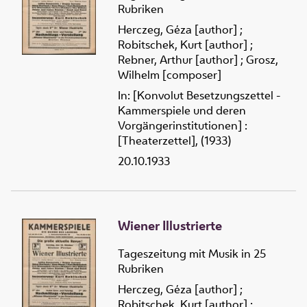
Rubriken
Herczeg, Géza [author]
;
Robitschek, Kurt [author]
;
Rebner, Arthur [author]
;
Grosz,
Wilhelm [composer]
In: [Konvolut Besetzungszettel -
Kammerspiele und deren
Vorgängerinstitutionen] :
[Theaterzettel], (1933)
20.10.1933
Wiener Illustrierte
Tageszeitung mit Musik in 25
Rubriken
Herczeg, Géza [author]
;
Robitschek, Kurt [author]
;