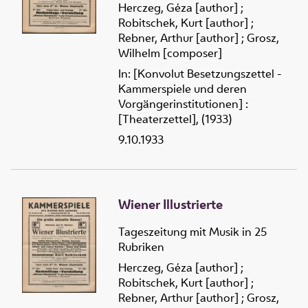
Herczeg, Géza [author]
;
Robitschek, Kurt [author]
;
Rebner, Arthur [author]
;
Grosz,
Wilhelm [composer]
In: [Konvolut Besetzungszettel -
Kammerspiele und deren
Vorgängerinstitutionen] :
[Theaterzettel], (1933)
9.10.1933
Wiener Illustrierte
Tageszeitung mit Musik in 25
Rubriken
Herczeg, Géza [author]
;
Robitschek, Kurt [author]
;
Rebner, Arthur [author]
;
Grosz,