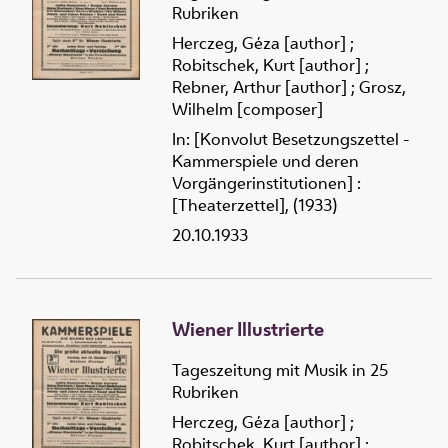
Rubriken
Herczeg, Géza [author]
;
Robitschek, Kurt [author]
;
Rebner, Arthur [author]
;
Grosz,
Wilhelm [composer]
In: [Konvolut Besetzungszettel -
Kammerspiele und deren
Vorgängerinstitutionen] :
[Theaterzettel], (1933)
20.10.1933
Wiener Illustrierte
Tageszeitung mit Musik in 25
Rubriken
Herczeg, Géza [author]
;
Robitschek, Kurt [author]
;