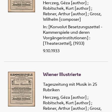
Herczeg, Géza [author]
;
Robitschek, Kurt [author]
;
Rebner, Arthur [author]
;
Grosz,
Wilhelm [composer]
In: [Konvolut Besetzungszettel -
Kammerspiele und deren
Vorgängerinstitutionen] :
[Theaterzettel], (1933)
9.10.1933
Wiener Illustrierte
Tageszeitung mit Musik in 25
Rubriken
Herczeg, Géza [author]
;
Robitschek, Kurt [author]
;
Rebner, Arthur [author]
;
Grosz,