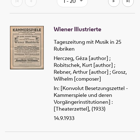
1 - 20
Wiener Illustrierte
Tageszeitung mit Musik in 25
Rubriken
Herczeg, Géza [author]
;
Robitschek, Kurt [author]
;
Rebner, Arthur [author]
;
Grosz,
Wilhelm [composer]
In: [Konvolut Besetzungszettel -
Kammerspiele und deren
Vorgängerinstitutionen] :
[Theaterzettel], (1933)
14.9.1933