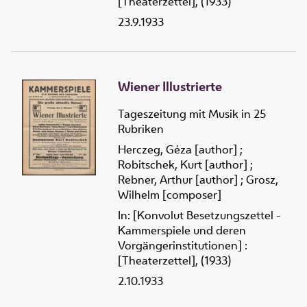
[Theaterzettel], (1933)
23.9.1933
Wiener Illustrierte
Tageszeitung mit Musik in 25
Rubriken
Herczeg, Géza [author]
;
Robitschek, Kurt [author]
;
Rebner, Arthur [author]
;
Grosz,
Wilhelm [composer]
In: [Konvolut Besetzungszettel -
Kammerspiele und deren
Vorgängerinstitutionen] :
[Theaterzettel], (1933)
2.10.1933