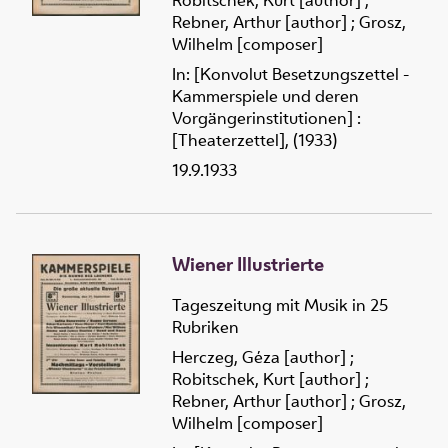
Robitschek, Kurt [author]
;
Rebner, Arthur [author]
;
Grosz,
Wilhelm [composer]
In: [Konvolut Besetzungszettel -
Kammerspiele und deren
Vorgängerinstitutionen] :
[Theaterzettel], (1933)
19.9.1933
Wiener Illustrierte
Tageszeitung mit Musik in 25
Rubriken
Herczeg, Géza [author]
;
Robitschek, Kurt [author]
;
Rebner, Arthur [author]
;
Grosz,
Wilhelm [composer]