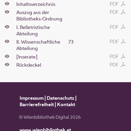
PDF
Inhaltsverzeichnis
PDF
Auszug aus der
Bibliotheks-Ordnung
PDF
I. Belletristische
Abteilung
PDF
II. Wissenschaftliche
73
Abteilung
PDF
[Inserate]
PDF
Rückdeckel
Impressum
|
Datenschutz
|
Barrierefreiheit
|
Kontakt
© Wienbibliothek Digital 2026
www.wienbibliothek.at